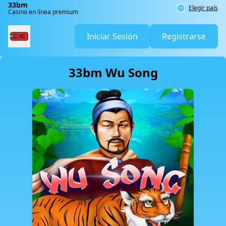
33bm
🌐
Elegir país
Casino en línea premium
Iniciar Sesión
Registrarse
33bm Wu Song