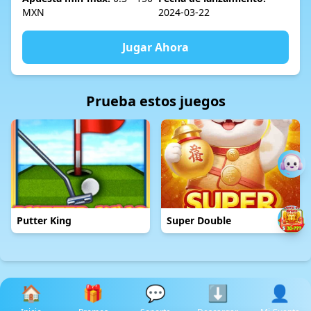
MXN
2024-03-22
Jugar Ahora
Prueba estos juegos
Putter King
Super Double
🏠
🎁
💬
⬇️
👤