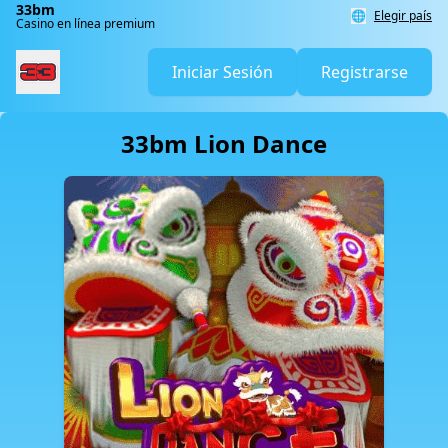
33bm
🌐
Elegir país
Casino en línea premium
Iniciar Sesión
Registrarse
33bm Lion Dance