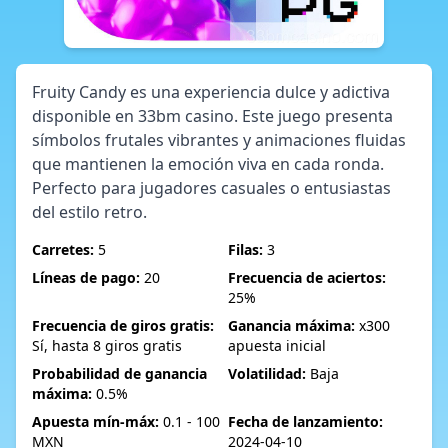
Fruity Candy es una experiencia dulce y adictiva
disponible en 33bm casino. Este juego presenta
símbolos frutales vibrantes y animaciones fluidas
que mantienen la emoción viva en cada ronda.
Perfecto para jugadores casuales o entusiastas
del estilo retro.
Carretes:
5
Filas:
3
Líneas de pago:
20
Frecuencia de aciertos:
25%
Frecuencia de giros gratis:
Ganancia máxima:
x300
Sí, hasta 8 giros gratis
apuesta inicial
Probabilidad de ganancia
Volatilidad:
Baja
máxima:
0.5%
Apuesta mín-máx:
0.1 - 100
Fecha de lanzamiento:
MXN
2024-04-10