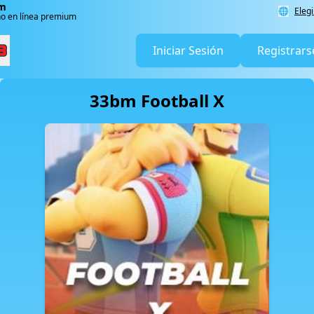
m
🌐
Elegi
no en línea premium
Iniciar Sesión
Registrars
33bm Football X