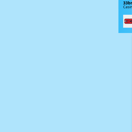
33b
Casi