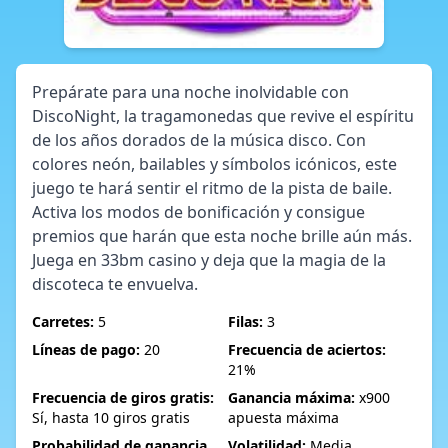
Prepárate para una noche inolvidable con
DiscoNight, la tragamonedas que revive el espíritu
de los años dorados de la música disco. Con
colores neón, bailables y símbolos icónicos, este
juego te hará sentir el ritmo de la pista de baile.
Activa los modos de bonificación y consigue
premios que harán que esta noche brille aún más.
Juega en 33bm casino y deja que la magia de la
discoteca te envuelva.
Carretes:
5
Filas:
3
Líneas de pago:
20
Frecuencia de aciertos:
21%
Frecuencia de giros gratis:
Ganancia máxima:
x900
Sí, hasta 10 giros gratis
apuesta máxima
Probabilidad de ganancia
Volatilidad:
Media