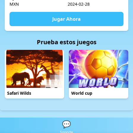
MXN
2024-02-28
Jugar Ahora
Prueba estos juegos
Safari Wilds
World cup
💬
Soporte