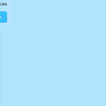
r país
e