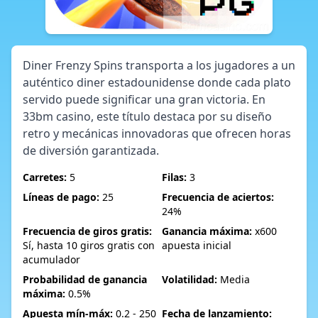
Diner Frenzy Spins transporta a los jugadores a un
auténtico diner estadounidense donde cada plato
servido puede significar una gran victoria. En
33bm casino, este título destaca por su diseño
retro y mecánicas innovadoras que ofrecen horas
de diversión garantizada.
Carretes:
5
Filas:
3
Líneas de pago:
25
Frecuencia de aciertos:
24%
Frecuencia de giros gratis:
Ganancia máxima:
x600
Sí, hasta 10 giros gratis con
apuesta inicial
acumulador
Probabilidad de ganancia
Volatilidad:
Media
máxima:
0.5%
Apuesta mín-máx:
0.2 - 250
Fecha de lanzamiento: