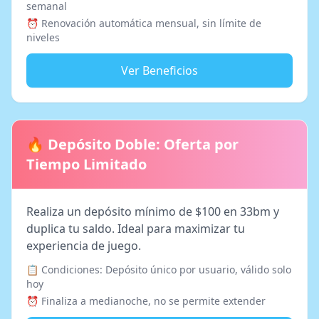
semanal
⏰ Renovación automática mensual, sin límite de
niveles
Ver Beneficios
🔥 Depósito Doble: Oferta por
Tiempo Limitado
Realiza un depósito mínimo de $100 en 33bm y
duplica tu saldo. Ideal para maximizar tu
experiencia de juego.
📋 Condiciones: Depósito único por usuario, válido solo
hoy
⏰ Finaliza a medianoche, no se permite extender