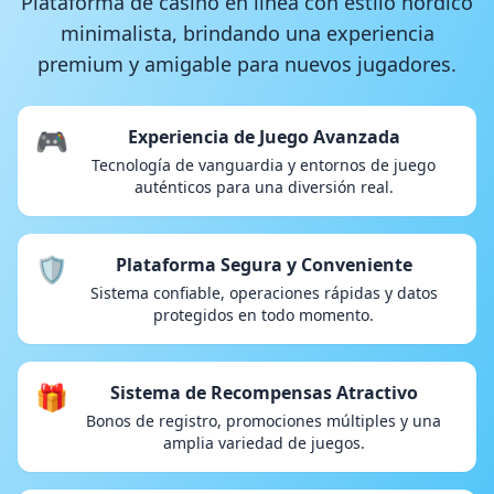
Plataforma de casino en línea con estilo nórdico
29/06/2026 JuanC*** retiro exitoso 14,600 MXN ✅
minimalista, brindando una experiencia
29/06/2026 JuanEd*** recibio reembolso 540 MXN 🔄
premium y amigable para nuevos jugadores.
29/06/2026 JuanRe*** recibio bono 550 MXN 🎉
29/06/2026 JuanA*** pego el jackpot de 145,000 MXN 💥
29/06/2026 JuanCa*** retiro exitoso 2,000 MXN 💸
🎮
Experiencia de Juego Avanzada
29/06/2026 JuanRi*** gano 20,500 MXN 🏆
Tecnología de vanguardia y entornos de juego
29/06/2026 JuanCam*** retiro exitoso 11,700 MXN 💸
auténticos para una diversión real.
29/06/2026 JuanD*** recibio bono 150 MXN 🎁
29/06/2026 JuanEm*** pego el jackpot de 91,000 MXN 💥
29/06/2026 JuanK*** retiro exitoso 8,400 MXN ✅
🛡️
Plataforma Segura y Conveniente
29/06/2026 JuanSe*** gano 25,000 MXN 💰
Sistema confiable, operaciones rápidas y datos
29/06/2026 JuanDi*** recibio bono 1,750 MXN 🎉
protegidos en todo momento.
29/06/2026 JuanDia*** recibio reembolso 400 MXN 🎊
29/06/2026 JuanRen*** gano 16,000 MXN 💰
🎁
29/06/2026 JuanEmi*** pego el jackpot de 55,000 MXN 🎰
Sistema de Recompensas Atractivo
29/06/2026 JuanRic*** gano 25,500 MXN 🏆
Bonos de registro, promociones múltiples y una
29/06/2026 JuanDian*** retiro exitoso 2,400 MXN 💸
amplia variedad de juegos.
29/06/2026 JuanAn*** recibio bono 1,600 MXN ✨