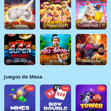
Tuan Yuan
Calabash Boys
NekoNeko
777 Super BigBuildUp™ Deluxe™
Wu Song
Monkey King
Juegos de Mesa
Hot
Hot
Hot