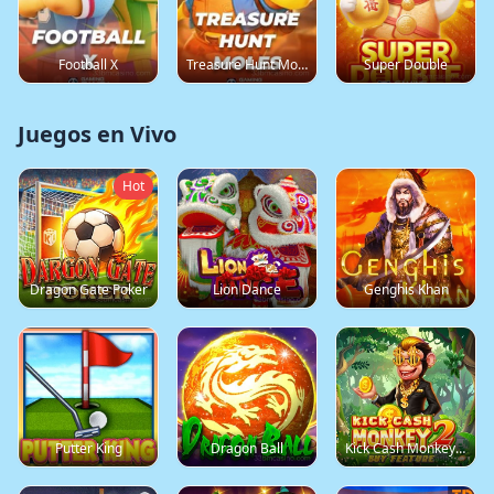
Football X
Treasure Hunt Moles
Super Double
Juegos en Vivo
Hot
Dragon Gate Poker
Lion Dance
Genghis Khan
Putter King
Dragon Ball
Kick Cash Monkey 2 Buy Feature