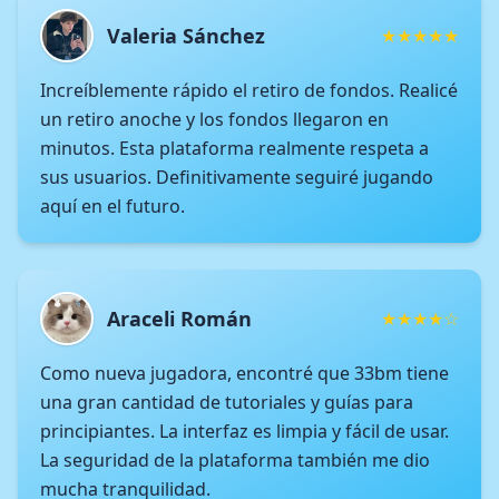
Valeria Sánchez
★★★★★
Increíblemente rápido el retiro de fondos. Realicé
un retiro anoche y los fondos llegaron en
minutos. Esta plataforma realmente respeta a
sus usuarios. Definitivamente seguiré jugando
aquí en el futuro.
Araceli Román
★★★★☆
Como nueva jugadora, encontré que 33bm tiene
una gran cantidad de tutoriales y guías para
principiantes. La interfaz es limpia y fácil de usar.
La seguridad de la plataforma también me dio
mucha tranquilidad.