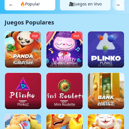
29/06/2026 JuanCami*** pego el jackpot de 241,000 MXN 
←
→
🔥
Popular
🎥
Juegos en Vivo
🃏
29/06/2026 JuanDianaG*** pego el jackpot de 185,000 MX
Juegos Populares
Hot
Hot
Panda Crash
Labubu Carnival
PLINKO
Plinko2
Mini Roulette
Bank Heist