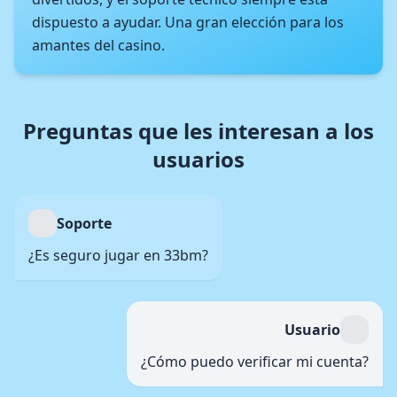
dispuesto a ayudar. Una gran elección para los
amantes del casino.
Preguntas que les interesan a los
usuarios
Soporte
¿Es seguro jugar en 33bm?
Usuario
¿Cómo puedo verificar mi cuenta?