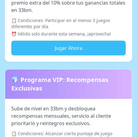
premio extra del 10% sobre tus ganancias totales
en 33bm.
📋 Condiciones: Participar en al menos 3 juegos
diferentes por día
⏰ Válido solo durante esta semana, ¡aprovecha!
Jugar Ahora
💎 Programa VIP: Recompensas
Exclusivas
Sube de nivel en 33bm y desbloquea
recompensas mensuales, servicio al cliente
prioritario y reintegros exclusivos.
📋 Condiciones: Alcanzar cierto puntaje de juego