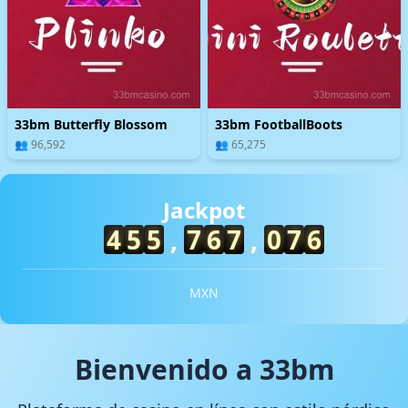
33bm Butterfly Blossom
33bm FootballBoots
👥 96,592
👥 65,275
29/06/2026 Jua*** retiro exitoso 8,600 MXN ✅
Jackpot
29/06/2026 Juan*** gano 19,000 MXN 💰
29/06/2026 JuanS*** recibio bono 350 MXN ✨
4
5
5
,
7
3
9
,
5
6
4
29/06/2026 JuanM*** recibio reembolso 700 MXN 🎊
29/06/2026 JuanB*** pego el jackpot de 228,000 MXN 🎰
29/06/2026 JuanP*** gano 5,500 MXN 💰
MXN
29/06/2026 JuanR*** recibio reembolso 380 MXN 🎊
29/06/2026 JuanSa*** retiro exitoso 5,600 MXN 🏦
29/06/2026 JuanE*** gano 2,500 MXN 🏆
Bienvenido a 33bm
29/06/2026 JuanMa*** recibio reembolso 460 MXN 💵
29/06/2026 JuanSan*** gano 24,500 MXN 🏆