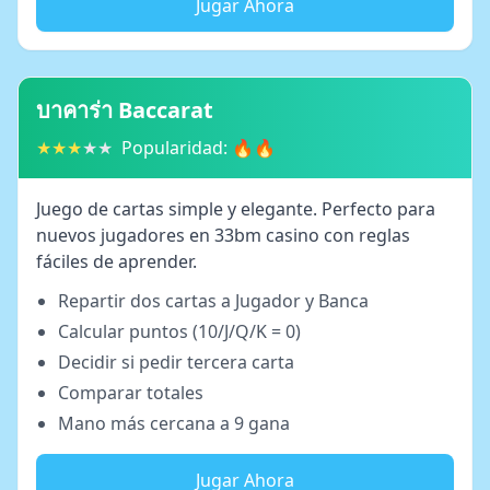
Jugar Ahora
บาคาร่า Baccarat
★
★
★
★
★
Popularidad: 🔥🔥
Juego de cartas simple y elegante. Perfecto para
nuevos jugadores en 33bm casino con reglas
fáciles de aprender.
Repartir dos cartas a Jugador y Banca
Calcular puntos (10/J/Q/K = 0)
Decidir si pedir tercera carta
Comparar totales
Mano más cercana a 9 gana
Jugar Ahora