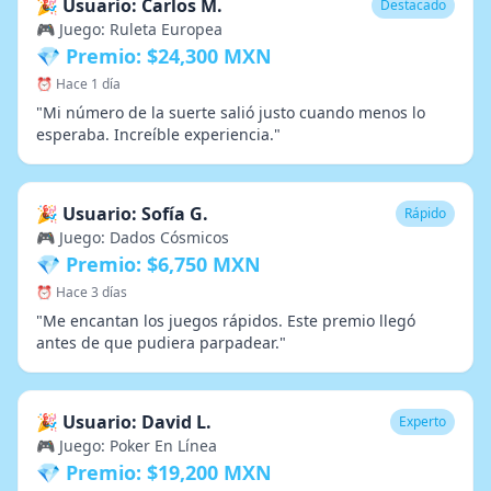
🎉 Usuario: Carlos M.
Destacado
🎮 Juego: Ruleta Europea
💎 Premio: $24,300 MXN
⏰ Hace 1 día
"Mi número de la suerte salió justo cuando menos lo
esperaba. Increíble experiencia."
🎉 Usuario: Sofía G.
Rápido
🎮 Juego: Dados Cósmicos
💎 Premio: $6,750 MXN
⏰ Hace 3 días
"Me encantan los juegos rápidos. Este premio llegó
antes de que pudiera parpadear."
🎉 Usuario: David L.
Experto
🎮 Juego: Poker En Línea
💎 Premio: $19,200 MXN