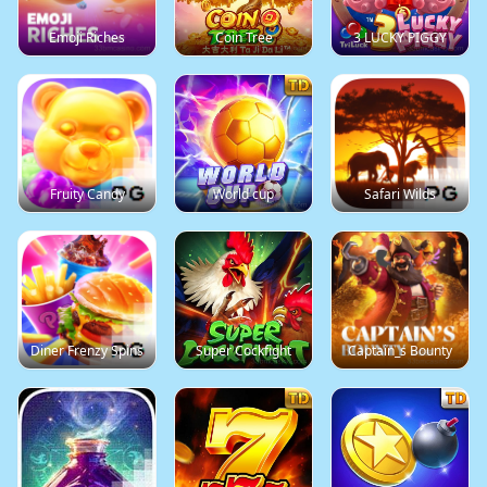
Emoji Riches
Coin Tree
3 LUCKY PIGGY
Fruity Candy
World cup
Safari Wilds
Diner Frenzy Spins
Super Cockfight
Captain_s Bounty