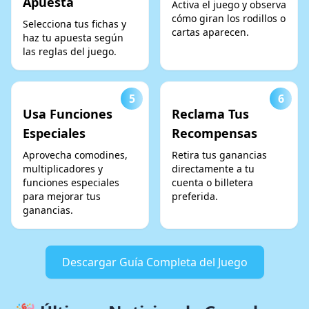
Apuesta
Activa el juego y observa
cómo giran los rodillos o
Selecciona tus fichas y
cartas aparecen.
haz tu apuesta según
las reglas del juego.
5
6
Usa Funciones
Reclama Tus
Especiales
Recompensas
Aprovecha comodines,
Retira tus ganancias
multiplicadores y
directamente a tu
funciones especiales
cuenta o billetera
para mejorar tus
preferida.
ganancias.
Descargar Guía Completa del Juego