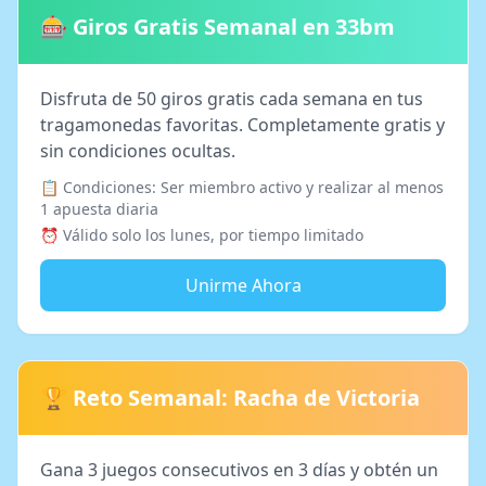
🎰 Giros Gratis Semanal en 33bm
Disfruta de 50 giros gratis cada semana en tus
tragamonedas favoritas. Completamente gratis y
sin condiciones ocultas.
📋 Condiciones: Ser miembro activo y realizar al menos
1 apuesta diaria
⏰ Válido solo los lunes, por tiempo limitado
Unirme Ahora
🏆 Reto Semanal: Racha de Victoria
Gana 3 juegos consecutivos en 3 días y obtén un