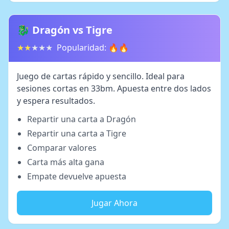
🐉 Dragón vs Tigre
★
★
★
★
★
Popularidad: 🔥🔥
Juego de cartas rápido y sencillo. Ideal para
sesiones cortas en 33bm. Apuesta entre dos lados
y espera resultados.
Repartir una carta a Dragón
Repartir una carta a Tigre
Comparar valores
Carta más alta gana
Empate devuelve apuesta
Jugar Ahora